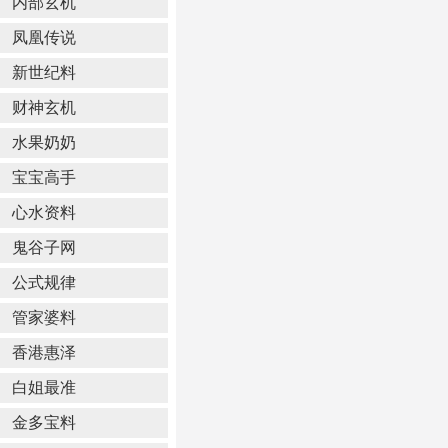
内部玄机
凤凰传说
新世纪料
财神玄机
水果奶奶
宝宝高手
心水资料
鬼谷子网
公式规律
管家婆料
香港惠泽
白姐最准
金多宝料