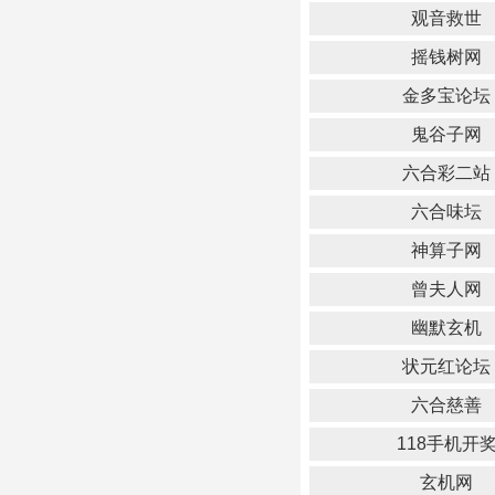
观音救世
摇钱树网
金多宝论坛
鬼谷子网
六合彩二站
六合味坛
神算子网
曾夫人网
幽默玄机
状元红论坛
六合慈善
118手机开
玄机网