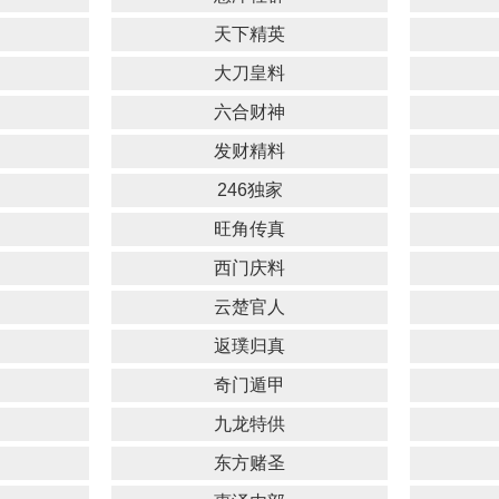
天下精英
大刀皇料
六合财神
发财精料
246独家
旺角传真
西门庆料
云楚官人
返璞归真
奇门遁甲
九龙特供
东方赌圣